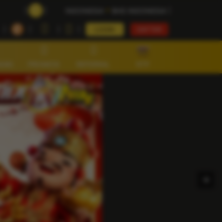
INDONESIA
BHS INDONESIA
LOGIN
DAFTAR
IKAN
PROMOSI
REFERRAL
RTP