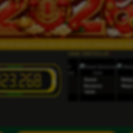
 Online Gacor terpercaya dan meraih jackpot ratusan juta di DORAWI
GAME TERPOPULAR
g
Wild Bounty
Fortune King
Showdown
Jackpot
SUPER
MAHJONG
DELUXE