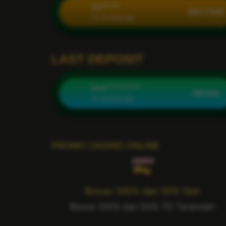
Zul****
IDR 150K
IDR 1,750K
10 minutes ago
LAST DEPOSIT
MUS*****
Ima*********
IDR 32K
IDR 50K
42 seconds ago
12 minutes ago
Roh********
IDR 100K
PROMO CASINO ONLINE
2 minutes ago
Bonus 100% dan 50% Slot
Bonus 100% dan 50% TO Terendah