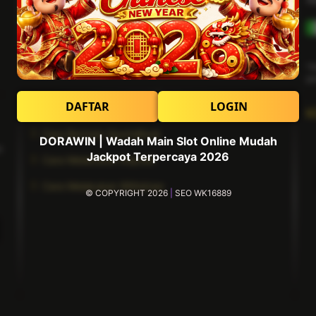
*R
ga
DAFTAR
LOGIN
PUSAT INFO
K
Cara Bermain SportsBook
Obrolan Langsung
DORAWIN | Wadah Main Slot Online Mudah
Klik disini
Jackpot Terpercaya 2026
Cara Melakukan Deposit
WHATSAPP
Cara Melakukan Withdraw
6287736961509
© COPYRIGHT 2026
|
SEO WK16889
DEPO 5K DANA
ng
DEPO 5K DANA
n
a