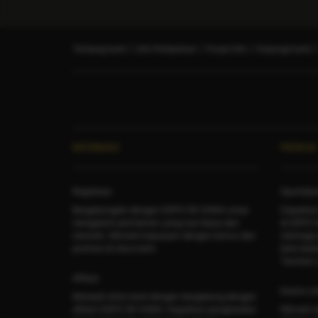
Tentang kami
|
Info Perbankan
|
Pusat Info
|
Hubungi kami
|
INFORMASI
PRODUK
Registrasi
Sportsbo
Bergabunglah dengan DEPO 5K DANA untuk
Dapatkan 
mengalami permainan yang luar biasa dan
di DEPO 
menarik. Nikmati kepuasan dengan bonus dan
olahraga 
promosi di situs kami.
bola bask
Taruhan L
Afiliasi
Kasino on
Menjadi mitra kami dengan bergabung dengan
afiliasi DEPO 5K DANA. Dapatkan penghasilan
Nikmati s