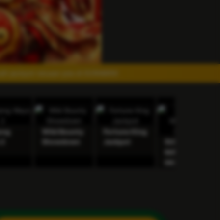
N!
Sugar Crush
HORDE 2
The Great
Dragon Chi
WINTER
Safari
Quest