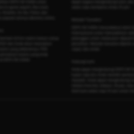
ilihan
DEPO 5K DANA
untuk
dapat segera menghubungi kami, dan
s ke game seperti, Baccarat,
selalu siap membantu Anda 24 jam.
, Roulete, Sic Bo, Poker, dan
 populer lainnya dikasino online.
Metode Transaksi
DEPO 5K DANA menyediakan bank lo
no
internasional untuk memudahkan set
ermain di live casino hanya cukup
pelanggan untuk melakukan deposit 
5000 dan Anda akan merasakan
penarikan. Metode transaksi dijamin
asino yang sebenarnya. Pilih
cepat, dan andal.
 permainan kasino yang anda
 di DEPO 5K DANA.
Hubungi kami
Anda dapat menghubungi DEPO 5K 
kapan saja jika Anda memiliki perta
masalah. Anda dapat menghubungi k
melalui livechat, telepon, Skype, atau
Staf kami selalu siap 24 jam untuk A